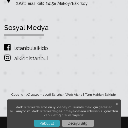
2.Kat(Teras Katı) 24158 Ataköy/Bakırköy
Sosyal Medya
istanbulaikido
aikidoistanbul
Copyright © 2020 - 2026 Saruhan Web Ajans | Tüm Hakları Saklıdır.
×
Web sitemizde size en iyi deneyimi sunabilmek için çerezleri
kullanıyoruz. Web sitemizde gezinmeye devam ederseniz, çerezleri
kabul ettiğinizi varsayarız.
Kabul Et
Detaylı Bilgi