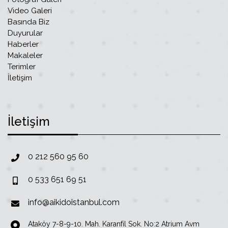
Video Galeri
Basında Biz
Duyurular
Haberler
Makaleler
Terimler
İletişim
İletişim
0 212 560 95 60
0 533 651 69 51
info@aikidoistanbul.com
Ataköy 7-8-9-10. Mah. Karanfil Sok. No:2 Atrium Avm