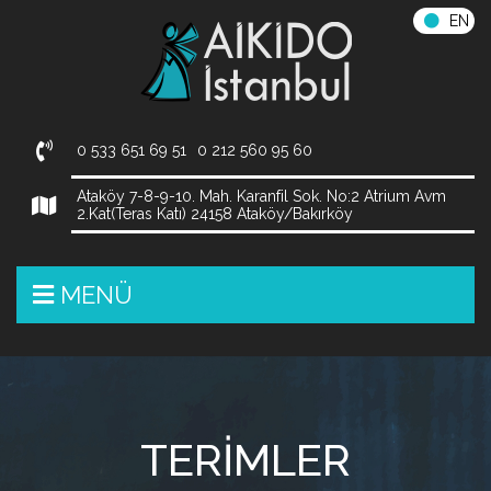
EN
0 533 651 69 51
0 212 560 95 60
Ataköy 7-8-9-10. Mah. Karanfil Sok. No:2 Atrium Avm
2.Kat(Teras Katı) 24158 Ataköy/Bakırköy
MENÜ
TERIMLER