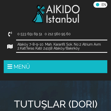
EN
0 533 651 69 51
0 212 560 95 60
Ataköy 7-8-9-10. Mah. Karanfil Sok. No:2 Atrium Avm
2.Kat(Teras Katı) 24158 Ataköy/Bakırköy
MENÜ
TUTUŞLAR (DORI)