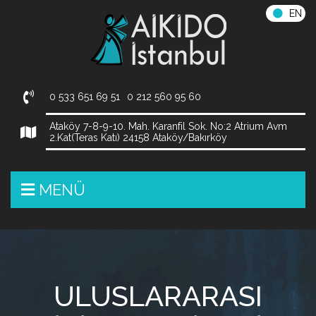
EN
0 533 651 69 51
0 212 560 95 60
Ataköy 7-8-9-10. Mah. Karanfil Sok. No:2 Atrium Avm
2.Kat(Teras Katı) 24158 Ataköy/Bakırköy
MENÜ
ULUSLARARASI