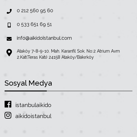
0 212 560 95 60
0 533 651 69 51
info@aikidoistanbul.com
Ataköy 7-8-9-10. Mah. Karanfil Sok. No:2 Atrium Avm
2.Kat(Teras Katı) 24158 Ataköy/Bakırköy
Sosyal Medya
istanbulaikido
aikidoistanbul