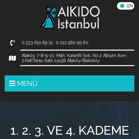
EN
0 533 651 69 51
0 212 560 95 60
Ataköy 7-8-9-10. Mah. Karanfil Sok. No:2 Atrium Avm
2.Kat(Teras Katı) 24158 Ataköy/Bakırköy
MENÜ
1. 2. 3. VE 4. KADEME