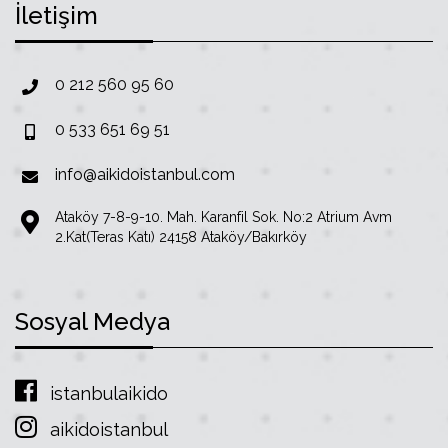
İletişim
0 212 560 95 60
0 533 651 69 51
info@aikidoistanbul.com
Ataköy 7-8-9-10. Mah. Karanfil Sok. No:2 Atrium Avm
2.Kat(Teras Katı) 24158 Ataköy/Bakırköy
Sosyal Medya
istanbulaikido
aikidoistanbul