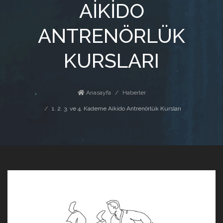
AIKIDO
ANTRENÖRLÜK
KURSLARI
Anasayfa
Haberler
1. 2. 3. ve 4. Kademe Aikido Antrenörlük Kursları